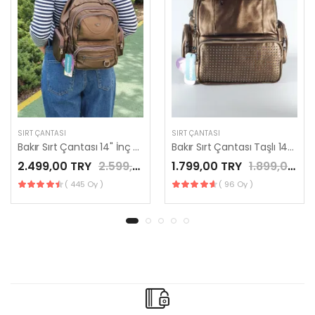
SIRT ÇANTASI
SIRT ÇANTASI
Bakır Sırt Çantası 14" İnç Yıkama Deri Mega Bag Yumuşak Deri Kılinkır Bevitton Krinkıl by Nemo Group
Bakır Sırt Çantası Taşlı 14" İnç Yıkama Yumuşak Deri 8 Cepli Mega Bag Kılinkır by Nemo Group
2.499,00 TRY
2.599,00 TRY
1.799,00 TRY
1.899,00 TRY
( 445 Oy )
( 96 Oy )