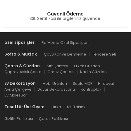
Güvenli Ödeme
SSL Sertifikası ile bilgileriniz güvende!
özel siparişler
RafHome Özel Siparişleri
Sofra & Mutfak
Çay&Kahve Demleme
Tencere Seti
Çanta & Cüzdan
Sırt Çantası
Erkek Cüzdan
Çapraz Askılı Çanta
Omuz Çantası
Kadın Cüzdan
Ev Dekorasyon
Hobi Ürünleri
Supla MDF
Hırdavat
Ayna Çerçeve
Duvar Dekorasyonu
Kontraplak
Ev Aksesuar
Tesettür Üst Giyim
Hırka
İkili Takım
Gizlilik Politikası
Çerez Politikası