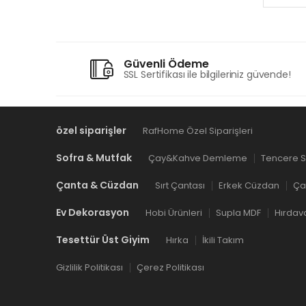
Güvenli Ödeme
SSL Sertifikası ile bilgileriniz güvende!
özel siparişler
RafHome Özel Siparişleri
Sofra & Mutfak
Çay&Kahve Demleme
Tencere S
Çanta & Cüzdan
Sırt Çantası
Erkek Cüzdan
Ça
Ev Dekorasyon
Hobi Ürünleri
Supla MDF
Hırdav
Tesettür Üst Giyim
Hırka
İkili Takım
Gizlilik Politikası
Çerez Politikası