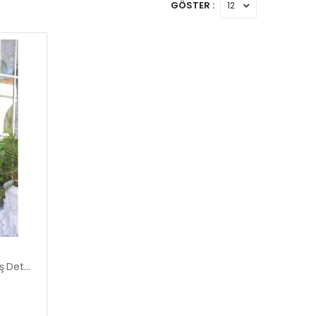
GÖSTER :
Kadın Keten Etekli Takım Broş Detaylı