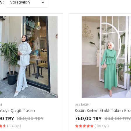
 :
IM
İKILI TAKIM
taylı Çizgili Takım
00 TRY
850,00 TRY
750,00 TRY
864,00 TRY
( 54 Oy )
( 69 Oy )