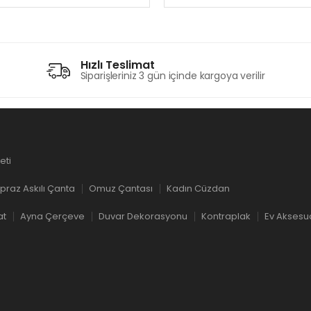
Hızlı Teslimat
Siparişleriniz 3 gün içinde kargoya verilir
eti
praz Askılı Çanta
Omuz Çantası
Kadın Cüzdan
at
Ayna Çerçeve
Duvar Dekorasyonu
Kontraplak
Ev Aksesu