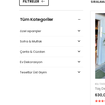
FILTRELER
SIRALAMA
Tüm Kategoriler
özel siparişler
Sofra & Mutfak
Çanta & Cüzdan
Ev Dekorasyon
Tesettür Üst Giyim
İKILI TAK
Taş De
630,