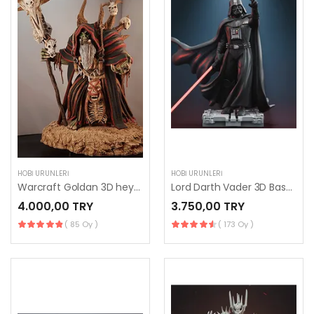
HOBI ÜRÜNLERI
HOBI ÜRÜNLERI
Warcraft Goldan 3D heykelcik
Lord Darth Vader 3D Baskı Heykelcik
4.000,00 TRY
3.750,00 TRY
( 85 Oy )
( 173 Oy )