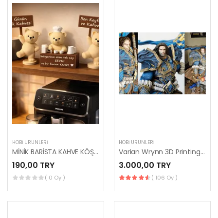
HOBI ÜRÜNLERI
HOBI ÜRÜNLERI
MİNİK BARİSTA KAHVE KÖŞESİ 3'LÜ SET BİBLO AYICIK
Varian Wrynn 3D Printing Figurine
190,00 TRY
3.000,00 TRY
( 0 Oy )
( 106 Oy )