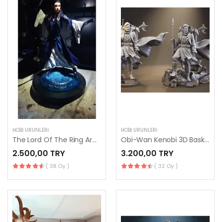
HOBI ÜRÜNLERI
HOBI ÜRÜNLERI
The Lord Of The Ring Arwen
Obi-Wan Kenobi 3D Baskı Heykelcik
2.500,00 TRY
3.200,00 TRY
( 38 Oy )
( 32 Oy )