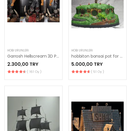
HOBI ÜRÜNLERI
HOBI ÜRÜNLERI
Garrosh Hellscream 3D Printing Figurine
hobbiton bonsai pot for 3d printing
2.300,00 TRY
5.000,00 TRY
( 161 Oy )
( 51 Oy )