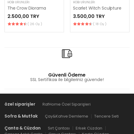
HOBI ÜRÜNLERI
HOBI ÜRÜNLERI
The Crow Diorama
Scarlet Witch Sculpture
2.500,00 TRY
3.500,00 TRY
( 26 Oy )
( 18 Oy )
Güvenli Ödeme
SSL Sertifikası ile bilgileriniz güvende!
özel siparişler
RafHome Özel Siparişleri
Sofra & Mutfak
Çay&Kahve Demleme
Tencere Seti
Çanta & Cüzdan
Sırt Çantası
Erkek Cüzdan