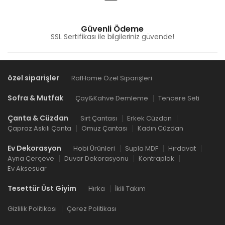
Güvenli Ödeme
SSL Sertifikası ile bilgileriniz güvende!
özel siparişler
RafHome Özel Siparişleri
Sofra & Mutfak
Çay&Kahve Demleme
Tencere Seti
Çanta & Cüzdan
Sırt Çantası
Erkek Cüzdan
Çapraz Askılı Çanta
Omuz Çantası
Kadın Cüzdan
Ev Dekorasyon
Hobi Ürünleri
Supla MDF
Hırdavat
Ayna Çerçeve
Duvar Dekorasyonu
Kontraplak
Ev Aksesuar
Tesettür Üst Giyim
Hırka
İkili Takım
Gizlilik Politikası
Çerez Politikası