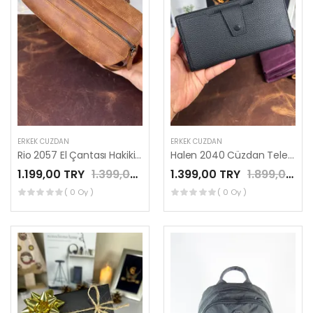
ERKEK CÜZDAN
ERKEK CÜZDAN
Rio 2057 El Çantası Hakiki Deri Camel Renk
Halen 2040 Cüzdan Telefen Bölmeli Fermuar Kilitli El Tutma Saplı Siyah Renk
1.199,00 TRY
1.399,00 TRY
1.399,00 TRY
1.899,00 TRY
( 0 Oy )
( 0 Oy )