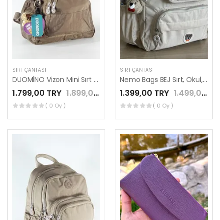
SIRT ÇANTASI
SIRT ÇANTASI
DUOMİNO Vizon Mini Sırt Çantası Su Geçirmez Günlük Kullanım 12″ İnç Tablet Çantası by Nemo Group
Nemo Bags BEJ Sırt, Okul, 14 İnç Laptop, Seyahat Çantası Amigurumi Ayıcık Anahtarlık Hediyeli
1.799,00 TRY
1.899,00 TRY
1.399,00 TRY
1.499,00 TRY
( 0 Oy )
( 0 Oy )