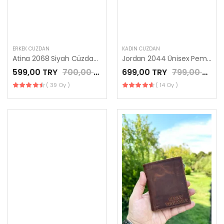
ERKEK CÜZDAN
KADIN CÜZDAN
Atina 2068 Siyah Cüzdan Bozuk Para Bölmeli Hakiki Deri
Jordan 2044 Ünisex Pembe Renk Hakiki Deri Fermuarlı
599,00 TRY
700,00 TRY
699,00 TRY
799,00 TRY
( 39 Oy )
( 14 Oy )