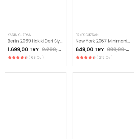
KADIN CÜZDAN
ERKEK CÜZDAN
Berlin 2069 Hakiki Deri Siyah Cüzdan Kadın Kullanım Fermuar Bölmeli
New York 2067 Minimanist Cüzdan Siyah Renk
1.699,00 TRY
2.200,00 TRY
649,00 TRY
899,00 TRY
( 69 Oy )
( 215 Oy )