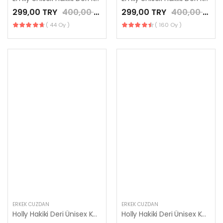
299,00 TRY
400,00 TRY
299,00 TRY
400,00 TRY
( 44 Oy )
( 160 Oy )
ERKEK CÜZDAN
ERKEK CÜZDAN
Holly Hakiki Deri Ünisex Kart ve Para Bölme Bordo Renk kartlık
Holly Hakiki Deri Ünisex Kart ve Para Bölme Kırmızı Renk kartlık