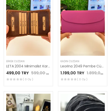
ERKEK CÜZDAN
KADIN CÜZDAN
LETA 2004 Minimalist Kartlık Cüzdan SİYAH Renk
Leorina 2049 Pembe Cüzdan Telefon Bölmeli
499,00 TRY
599,00 TRY
1.199,00 TRY
1.899,00 TRY
( 0 Oy )
( 0 Oy )