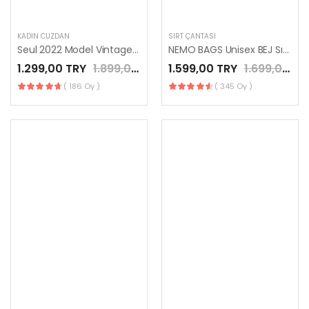
KADIN CÜZDAN
SIRT ÇANTASI
Seul 2022 Model Vintage Hakiki Deri Saraciye Dikişli Unısex Cüzdan Mor Renk
NEMO BAGS Unisex BEJ Sırt Çantası Okul Çantası Laptop ve Seyahat Çantası Su Geçirmez Spor Çantası 40x30x15cm
1.299,00 TRY
1.899,00 TRY
1.599,00 TRY
1.699,00 TRY
( 186 Oy )
( 345 Oy )