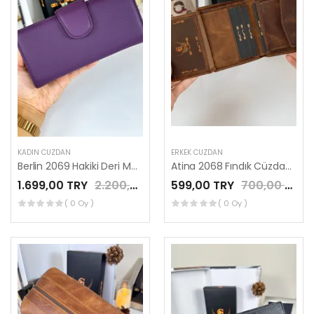
KADIN CÜZDAN
ERKEK CÜZDAN
Berlin 2069 Hakiki Deri Mor Cüzdan Kadın Kullanım Fermuar Bölmeli
Atina 2068 Fındık Cüzdan Bozuk Para Bölmeli Hakiki Deri
1.699,00 TRY
2.200,00 TRY
599,00 TRY
700,00 TRY
( 0 Oy )
( 0 Oy )