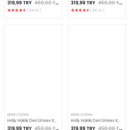
319,99 TRY
450,00 TRY
319,99 TRY
450,00 TRY
( 64 Oy )
( 96 Oy )
ERKEK CÜZDAN
ERKEK CÜZDAN
Holly Hakiki Deri Ünisex Kart ve Para Bölme Lacivert Renk kartlık
Holly Hakiki Deri Ünisex Kart ve Para Bölme Taba Renk kartlık
319,99 TRY
450,00 TRY
319,99 TRY
450,00 TRY