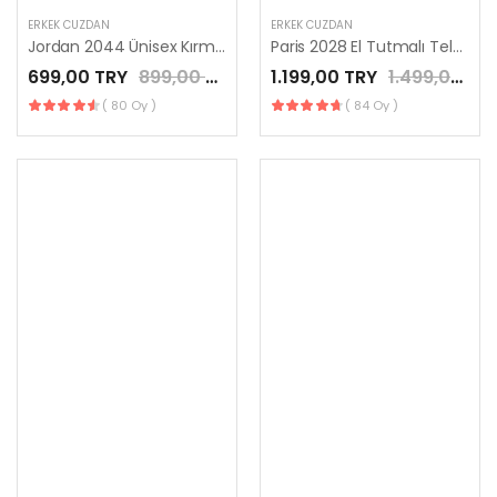
ERKEK CÜZDAN
ERKEK CÜZDAN
Jordan 2044 Ünisex Kırmızı Renk Hakiki Deri Fermuarlı
Paris 2028 El Tutmalı Telefon Bölmeli Cüzdan Unisex Mor Renk
699,00 TRY
899,00 TRY
1.199,00 TRY
1.499,00 TRY
( 80 Oy )
( 84 Oy )