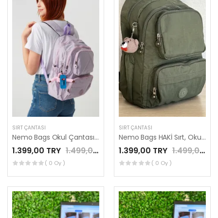
SIRT ÇANTASI
SIRT ÇANTASI
Nemo Bags Okul Çantası Unisex Lila Orta Boy Su Geçirmez Klinkır Kumaş Seyahat Laptop Çantası Su Geçirmez
Nemo Bags HAKİ Sırt, Okul, 14 İnç Laptop, Seyahat Çantası Amigurumi Ayıcık Anahtarlık Hediyeli
1.399,00 TRY
1.499,00 TRY
1.399,00 TRY
1.499,00 TRY
( 0 Oy )
( 0 Oy )