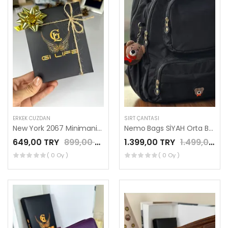
ERKEK CÜZDAN
SIRT ÇANTASI
New York 2067 Minimanist Cüzdan Fındık Renk
Nemo Bags SİYAH Orta Boy Sırt, Okul, 14 İnç Laptop, Seyahat Çantası Amigurumi Ayıcık Anahtarlık Hediyeli
649,00 TRY
899,00 TRY
1.399,00 TRY
1.499,00 TRY
( 0 Oy )
( 0 Oy )