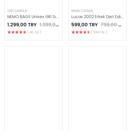
SIRT ÇANTASI
ERKEK CÜZDAN
NEMO BAGS Unisex GRİ Sırt Çantası Okul Çantası Laptop ve Seyahat Çantası Su Geçirmez Spor Çantası 40x30x15cm
Lucas 2002 Erkek Deri Eskitme Cüzdan Fermuar Bölmeli Gri Renk
1.299,00 TRY
1.399,00 TRY
599,00 TRY
799,00 TRY
( 40 Oy )
( 294 Oy )