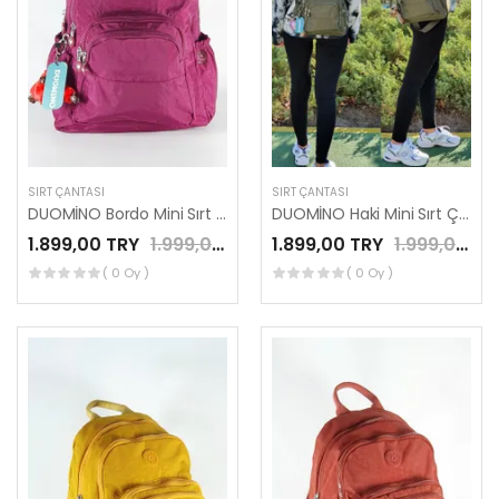
SIRT ÇANTASI
SIRT ÇANTASI
DUOMİNO Bordo Mini Sırt Çantası Su Geçirmez Günlük Kullanım 12″ İnç Tablet Çantası by Nemo Group
DUOMİNO Haki Mini Sırt Çantası Su Geçirmez Günlük Kullanım 12″ İnç Tablet Çantası by Nemo Group
1.899,00 TRY
1.999,00 TRY
1.899,00 TRY
1.999,00 TRY
( 0 Oy )
( 0 Oy )