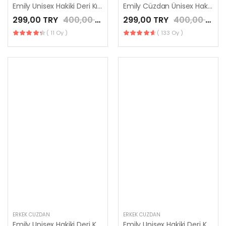
Emily Unisex Hakiki Deri Kırmızı Kartlık
Emily Cüzdan Ünisex Hakiki Deri Taba Renk
299,00 TRY
400,00 TRY
299,00 TRY
400,00 TRY
( 11 Oy )
( 133 Oy )
ERKEK CÜZDAN
ERKEK CÜZDAN
Emily Unisex Hakiki Deri Kartlık Bordo Renk
Emily Unisex Hakiki Deri Kartlık Ekru Siyah Dikiş