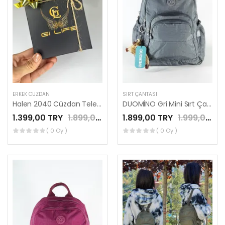
ERKEK CÜZDAN
SIRT ÇANTASI
Halen 2040 Cüzdan Telefen Bölmeli Fermuar Kilitli El Tutma Saplı Taba Renk
DUOMİNO Gri Mini Sırt Çantası Su Geçirmez Günlük Kullanım 12″ İnç Tablet Çantası by Nemo Group
1.399,00 TRY
1.899,00 TRY
1.899,00 TRY
1.999,00 TRY
( 0 Oy )
( 0 Oy )