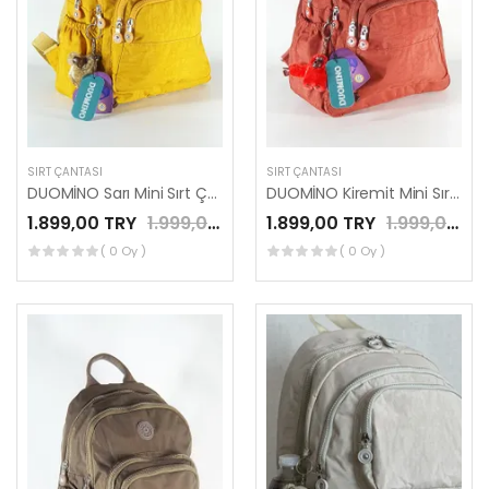
SIRT ÇANTASI
SIRT ÇANTASI
DUOMİNO Sarı Mini Sırt Çantası Su Geçirmez Günlük Kullanım 12″ İnç Tablet Çantası by Nemo Group
DUOMİNO Kiremit Mini Sırt Çantası Su Geçirmez Günlük Kullanım 12″ İnç Tablet Çantası by Nemo Group
1.899,00 TRY
1.999,00 TRY
1.899,00 TRY
1.999,00 TRY
( 0 Oy )
( 0 Oy )