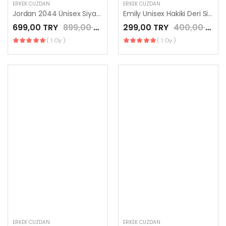
ERKEK CÜZDAN
ERKEK CÜZDAN
Jordan 2044 Ünisex Siyah Hakiki Deri Fermuarlı
Emily Unisex Hakiki Deri Siyah Kartlık
699,00 TRY
899,00 TRY
299,00 TRY
400,00 TRY
( 1 Oy )
( 1 Oy )
ERKEK CÜZDAN
ERKEK CÜZDAN