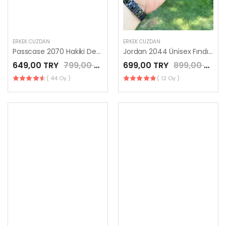
ERKEK CÜZDAN
ERKEK CÜZDAN
Passcase 2070 Hakiki Deri Siyah Cüzdan
Jordan 2044 Ünisex Fındık Renk Hakiki Deri Fermuarlı
649,00 TRY
799,00 TRY
699,00 TRY
899,00 TRY
( 44 Oy )
( 12 Oy )