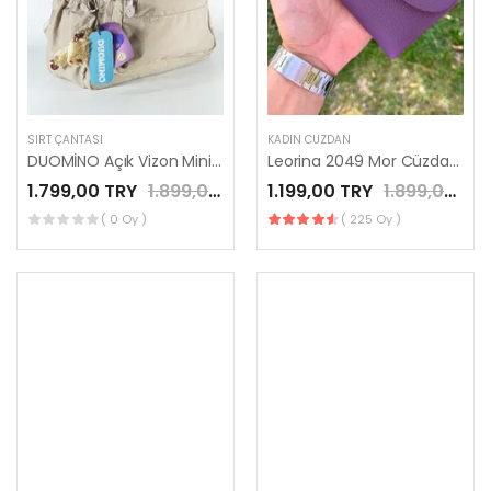
SIRT ÇANTASI
KADIN CÜZDAN
DUOMİNO Açık Vizon Mini Sırt Çantası Su Geçirmez Günlük Kullanım 12″ İnç Tablet Çantası by Nemo Group
Leorina 2049 Mor Cüzdan Telefon Bölmeli
1.799,00 TRY
1.899,00 TRY
1.199,00 TRY
1.899,00 TRY
( 0 Oy )
( 225 Oy )