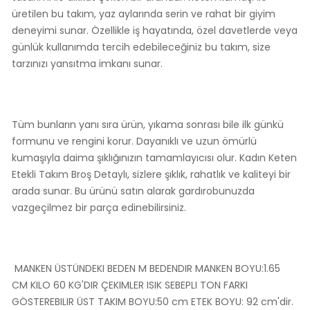
üretilen bu takım, yaz aylarında serin ve rahat bir giyim
deneyimi sunar. Özellikle iş hayatında, özel davetlerde veya
günlük kullanımda tercih edebileceğiniz bu takım, size
tarzınızı yansıtma imkanı sunar.
Tüm bunların yanı sıra ürün, yıkama sonrası bile ilk günkü
formunu ve rengini korur. Dayanıklı ve uzun ömürlü
kumaşıyla daima şıklığınızın tamamlayıcısı olur. Kadın Keten
Etekli Takım Broş Detaylı, sizlere şıklık, rahatlık ve kaliteyi bir
arada sunar. Bu ürünü satın alarak gardırobunuzda
vazgeçilmez bir parça edinebilirsiniz.
MANKEN ÜSTÜNDEKI BEDEN M BEDENDIR MANKEN BOYU:1.65
CM KILO 60 KG'DIR ÇEKIMLER ISIK SEBEPLI TON FARKI
GÖSTEREBILIR ÜST TAKIM BOYU:50 cm ETEK BOYU: 92 cm'dir.