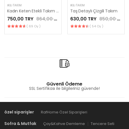
İKILI TAKIM
İKILI TAKIM
Kadın Keten Etekli Takım Broş Detaylı
Taş Detaylı Çizgili Takım
750,00 TRY
864,00 TRY
630,00 TRY
850,00 TRY
( 69 Oy )
( 54 Oy )
Güvenli Ödeme
SSL Sertifikası ile bilgileriniz güvende!
özel siparişler
RafHome Özel Siparişleri
Sofra & Mutfak
Çay&Kahve Demleme
Tencere Seti