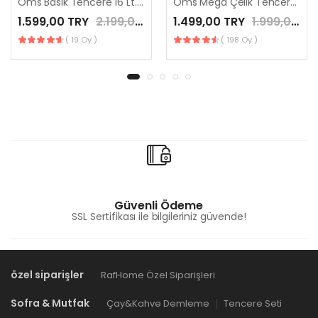
Oms Basık Tencere 16 Lt. 40x15
Oms Mega Çelik Tencere 36 x 22 cm
1.599,00 TRY
2.199,00 TRY
1.499,00 TRY
1.999,00 TRY
( 19 Oy )
( 198 Oy )
Güvenli Ödeme
SSL Sertifikası ile bilgileriniz güvende!
özel siparişler
RafHome Özel Siparişleri
Sofra & Mutfak
Çay&Kahve Demleme
Tencere Seti