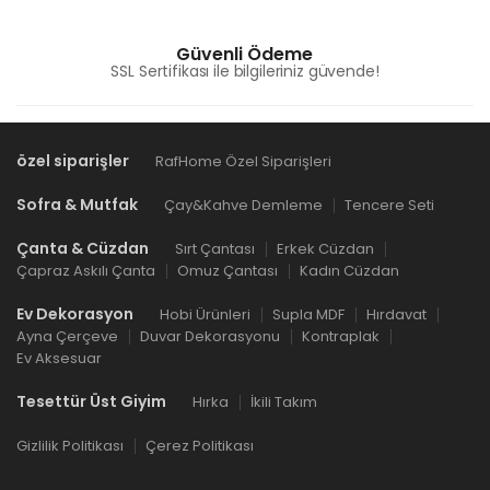
Güvenli Ödeme
SSL Sertifikası ile bilgileriniz güvende!
özel siparişler
RafHome Özel Siparişleri
Sofra & Mutfak
Çay&Kahve Demleme
Tencere Seti
Çanta & Cüzdan
Sırt Çantası
Erkek Cüzdan
Çapraz Askılı Çanta
Omuz Çantası
Kadın Cüzdan
Ev Dekorasyon
Hobi Ürünleri
Supla MDF
Hırdavat
Ayna Çerçeve
Duvar Dekorasyonu
Kontraplak
Ev Aksesuar
Tesettür Üst Giyim
Hırka
İkili Takım
Gizlilik Politikası
Çerez Politikası